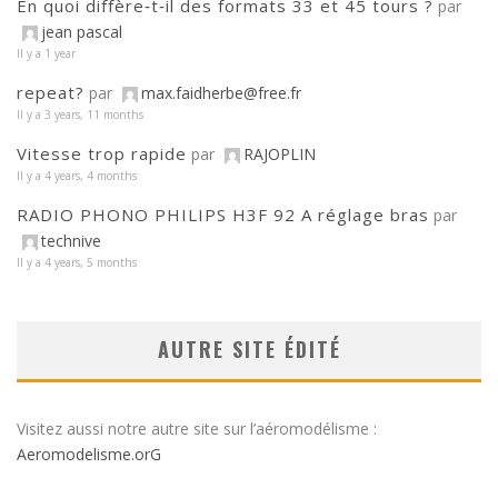
En quoi diffère‑t‑il des formats 33 et 45 tours ?
par
jean pascal
Il y a 1 year
repeat?
par
max.faidherbe@free.fr
Il y a 3 years, 11 months
Vitesse trop rapide
par
RAJOPLIN
Il y a 4 years, 4 months
RADIO PHONO PHILIPS H3F 92 A réglage bras
par
technive
Il y a 4 years, 5 months
AUTRE SITE ÉDITÉ
Visitez aussi notre autre site sur l’aéromodélisme :
Aeromodelisme.orG