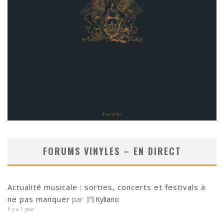
FORUMS VINYLES – EN DIRECT
Actualité musicale : sorties, concerts et festivals à
ne pas manquer
par
Kyliano
Il y a 1 year