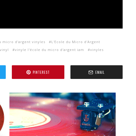
u micro d'argent vinyles
L'Ecole du Micro d'Argent
vinyl
vinyle l'école du micro d'argent iam
vinyles
PINTEREST
EMAIL