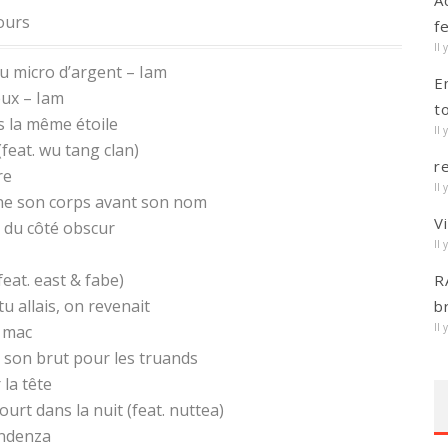
A
tours
f
Il 
du micro d’argent – Iam
E
ux – Iam
t
s la même étoile
Il 
(feat. wu tang clan)
r
re
Il 
nne son corps avant son nom
V
e du côté obscur
Il 
(feat. east & fabe)
R
u allais, on revenait
b
Il 
e mac
 son brut pour les truands
 la tête
court dans la nuit (feat. nuttea)
endenza