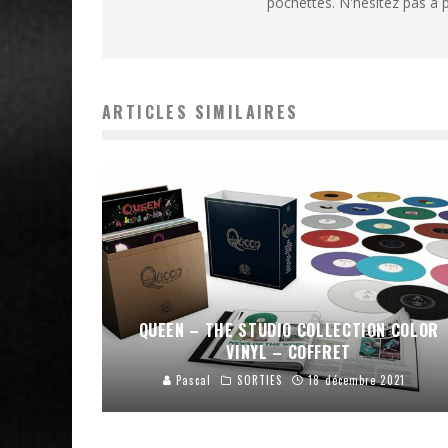
pochettes. N'hésitez pas à p
ARTICLES SIMILAIRES
QUEEN – THE STUDIO COLLECTION COLOR
VINYL – COFFRET
Pascal
SORTIES
18 décembre 2021