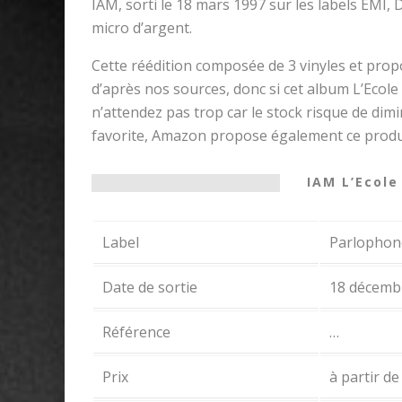
IAM, sorti le 18 mars 1997 sur les labels EMI, D
micro d’argent.
Cette réédition composée de 3 vinyles et pro
d’après nos sources, donc si cet album L’Ecole
n’attendez pas trop car le stock risque de dim
favorite, Amazon propose également ce produ
IAM L’Ecole
Label
Parlophon
Date de sortie
18 décemb
Référence
…
Prix
à partir de