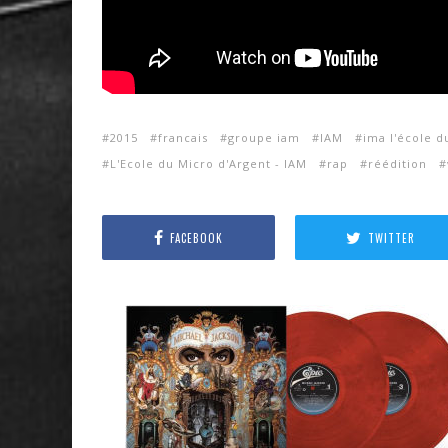
2015
francais
groupe iam
IAM
ima l'école d
L'Ecole du Micro d'Argent - IAM
rap
réédition
FACEBOOK
TWITTER