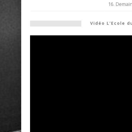
16. Demain,
Vidéo L’Ecole d