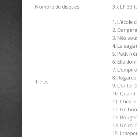
Nombre de disques
3 x LP 33 
1. L’école 
2. Dangere
3. Nés sou
4. La saga 
5. Petit frè
6. Elle do
7. L’empir
8. Regarde
Titres
9. L’enfer 
10. Quand t
11. Chez l
12. Un bon
13. Bouger
14. Un cri 
15. Indep