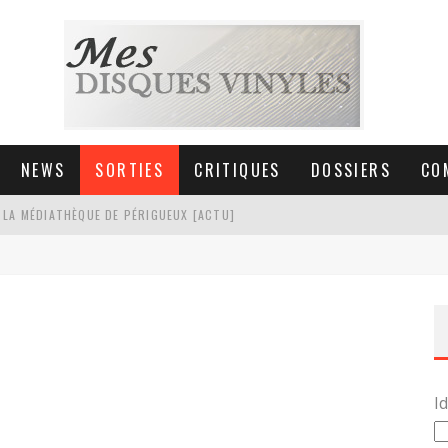
NEWS
SORTIES
CRITIQUES
DOSSIERS
CO
 LA MÉDIATHÈQUE DE PÉRIGUEUX [ACTU]
HNICA AT-LPW30TK [ACTU]
 COLLECTION DE 6000 VINYLES
SIC NON STOP À STRASBOURG
Id