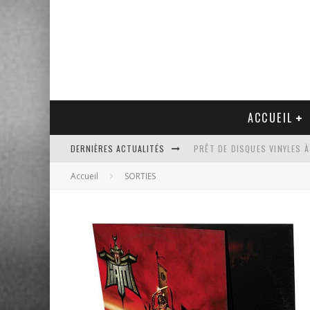
ACCUEIL
DERNIÈRES ACTUALITÉS
PRÊT DE DISQUES VINYLES À
Accueil
SORTIES
PLATINE VINYLE AUDIO-TEC
VENTE AUX ENCHÈRES D'UNE
UN NOUVEAU DISQUAIRE MU