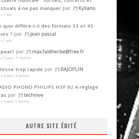
ctualité musicale : sorties, concerts et
par
Kyliano
estivals à ne pas manquer
y a 1 year
n quoi diffère‑t‑il des formats 33 et 45
par
jean pascal
ours ?
y a 1 year
par
max.faidherbe@free.fr
epeat?
y a 3 years, 11 months
par
RAJOPLIN
itesse trop rapide
y a 4 years, 4 months
ADIO PHONO PHILIPS H3F 92 A réglage
par
technive
ras
y a 4 years, 5 months
AUTRE SITE ÉDITÉ