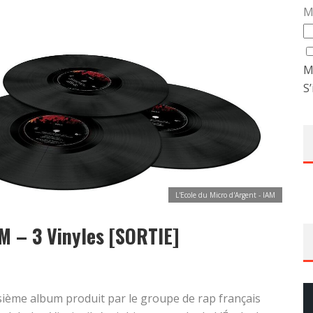
M
M
S’
L'Ecole du Micro d'Argent - IAM
AM – 3 Vinyles [SORTIE]
isième album produit par le groupe de rap français