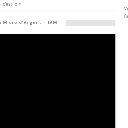
 c’est loin
V
l
u Micro d’Argent – IAM