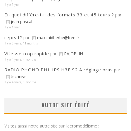
Il y a 1 year
En quoi diffère‑t‑il des formats 33 et 45 tours ?
par
jean pascal
Il y a 1 year
repeat?
par
max.faidherbe@free.fr
Il y a 3 years, 11 months
Vitesse trop rapide
par
RAJOPLIN
Il y a 4 years, 4 months
RADIO PHONO PHILIPS H3F 92 A réglage bras
par
technive
Il y a 4 years, 5 months
AUTRE SITE ÉDITÉ
Visitez aussi notre autre site sur l’aéromodélisme :