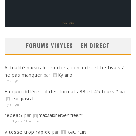
FORUMS VINYLES – EN DIRECT
Actualité musicale : sorties, concerts et festivals à
ne pas manquer
par
Kyliano
Il y a 1 year
En quoi diffère‑t‑il des formats 33 et 45 tours ?
par
jean pascal
Il y a 1 year
repeat?
par
max.faidherbe@free.fr
Il y a 3 years, 11 months
Vitesse trop rapide
par
RAJOPLIN