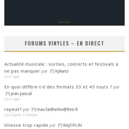
FORUMS VINYLES – EN DIRECT
Actualité musicale : sorties, concerts et festivals à
ne pas manquer
par
Kyliano
Il y a 1 year
En quoi diffère‑t‑il des formats 33 et 45 tours ?
par
jean pascal
Il y a 1 year
repeat?
par
max.faidherbe@free.fr
Il y a 3 years, 11 months
Vitesse trop rapide
par
RAJOPLIN