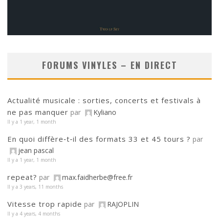
FORUMS VINYLES – EN DIRECT
Actualité musicale : sorties, concerts et festivals à
ne pas manquer
par
Kyliano
Il y a 1 year, 1 month
En quoi diffère‑t‑il des formats 33 et 45 tours ?
par
jean pascal
Il y a 1 year, 1 month
repeat?
par
max.faidherbe@free.fr
Il y a 3 years, 11 months
Vitesse trop rapide
par
RAJOPLIN
Il y a 4 years, 4 months