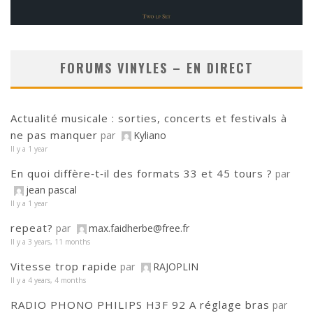
FORUMS VINYLES – EN DIRECT
Actualité musicale : sorties, concerts et festivals à
ne pas manquer
par
Kyliano
Il y a 1 year
En quoi diffère‑t‑il des formats 33 et 45 tours ?
par
jean pascal
Il y a 1 year
repeat?
par
max.faidherbe@free.fr
Il y a 3 years, 11 months
Vitesse trop rapide
par
RAJOPLIN
Il y a 4 years, 4 months
RADIO PHONO PHILIPS H3F 92 A réglage bras
par