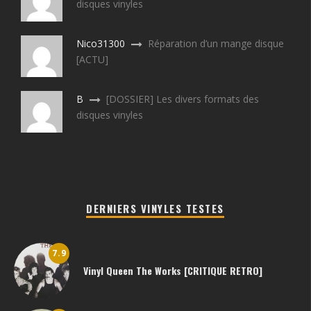
disques vinyles
Nico31300
Réparation d’un mange disque
[ACTU]
B
[DOSSIER] Les divers formats des
disques vinyles
DERNIERS VINYLES TESTES
7.9
Vinyl Queen The Works [CRITIQUE RETRO]