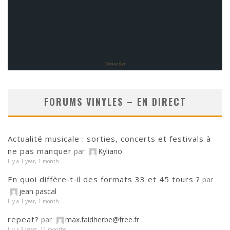
FORUMS VINYLES – EN DIRECT
Actualité musicale : sorties, concerts et festivals à
ne pas manquer
par
Kyliano
Il y a 1 year, 1 month
En quoi diffère‑t‑il des formats 33 et 45 tours ?
par
jean pascal
Il y a 1 year, 1 month
repeat?
par
max.faidherbe@free.fr
Il y a 3 years, 11 months