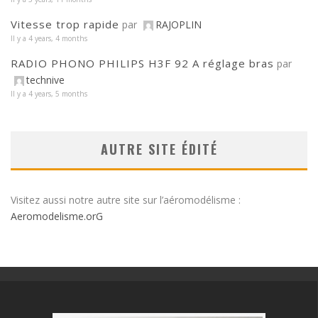
Vitesse trop rapide
par
RAJOPLIN
Il y a 4 years, 4 months
RADIO PHONO PHILIPS H3F 92 A réglage bras
par
technive
Il y a 4 years, 5 months
AUTRE SITE ÉDITÉ
Visitez aussi notre autre site sur l’aéromodélisme :
Aeromodelisme.orG