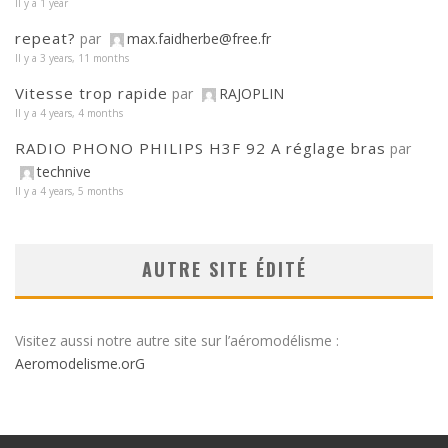
Il y a 1 year
repeat?
par
max.faidherbe@free.fr
Il y a 3 years, 11 months
Vitesse trop rapide
par
RAJOPLIN
Il y a 4 years, 4 months
RADIO PHONO PHILIPS H3F 92 A réglage bras
par
technive
Il y a 4 years, 5 months
AUTRE SITE ÉDITÉ
Visitez aussi notre autre site sur l’aéromodélisme :
Aeromodelisme.orG