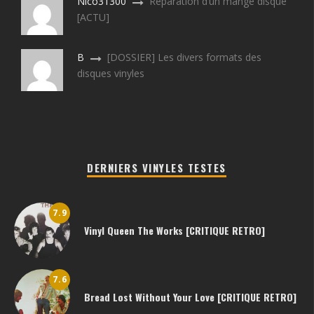
Nico31300
Réparation d’un mange disque
[ACTU]
B
[DOSSIER] Les divers formats des
disques vinyles
DERNIERS VINYLES TESTES
7.9
Vinyl Queen The Works [CRITIQUE RETRO]
7.6
Bread Lost Without Your Love [CRITIQUE RETRO]