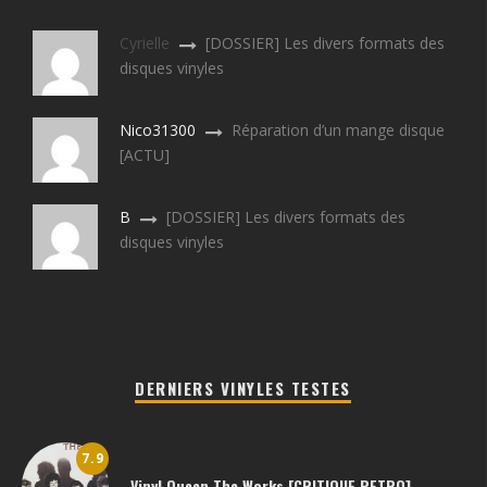
Cyrielle
[DOSSIER] Les divers formats des
disques vinyles
Nico31300
Réparation d’un mange disque
[ACTU]
B
[DOSSIER] Les divers formats des
disques vinyles
DERNIERS VINYLES TESTES
7.9
Vinyl Queen The Works [CRITIQUE RETRO]