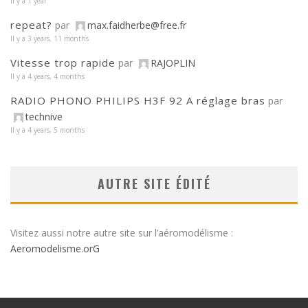
Il y a 1 year
repeat?
par
max.faidherbe@free.fr
Il y a 3 years, 11 months
Vitesse trop rapide
par
RAJOPLIN
Il y a 4 years, 4 months
RADIO PHONO PHILIPS H3F 92 A réglage bras
par
technive
Il y a 4 years, 5 months
AUTRE SITE ÉDITÉ
Visitez aussi notre autre site sur l’aéromodélisme :
Aeromodelisme.orG