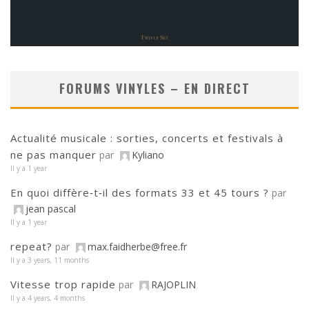
FORUMS VINYLES – EN DIRECT
Actualité musicale : sorties, concerts et festivals à
ne pas manquer
par
Kyliano
Il y a 1 year
En quoi diffère‑t‑il des formats 33 et 45 tours ?
par
jean pascal
Il y a 1 year
repeat?
par
max.faidherbe@free.fr
Il y a 3 years, 11 months
Vitesse trop rapide
par
RAJOPLIN
Il y a 4 years, 4 months