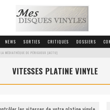
NEWS
SORTIES
CRITIQUES
DOSSIERS
CO
 LA MÉDIATHÈQUE DE PÉRIGUEUX [ACTU]
HNICA AT-LPW30TK [ACTU]
VITESSES PLATINE VINYLE
 COLLECTION DE 6000 VINYLES
SIC NON STOP À STRASBOURG
ontrôler les vitesses de votre platine vinyle