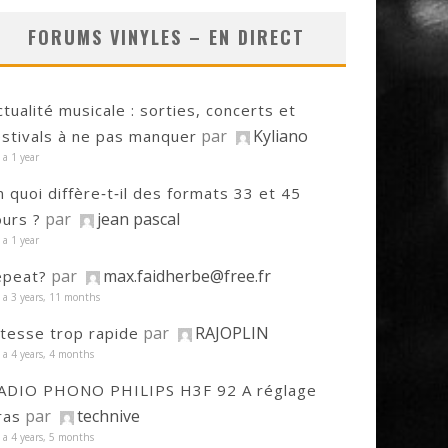
FORUMS VINYLES – EN DIRECT
ctualité musicale : sorties, concerts et
par
Kyliano
estivals à ne pas manquer
y a 1 year
n quoi diffère‑t‑il des formats 33 et 45
par
jean pascal
ours ?
y a 1 year
par
max.faidherbe@free.fr
epeat?
y a 3 years, 11 months
par
RAJOPLIN
itesse trop rapide
y a 4 years, 4 months
ADIO PHONO PHILIPS H3F 92 A réglage
par
technive
ras
y a 4 years, 5 months