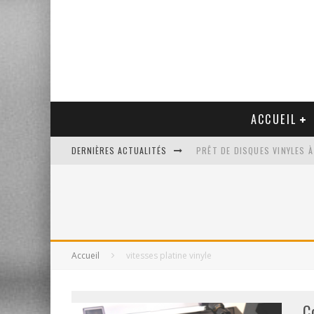
ACCUEIL
DERNIÈRES ACTUALITÉS
PRÊT DE DISQUES VINYLES À
PLATINE VINYLE AUDIO-TEC
VENTE AUX ENCHÈRES D'UNE
UN NOUVEAU DISQUAIRE MU
Accueil
vitesses platine vinyle
C