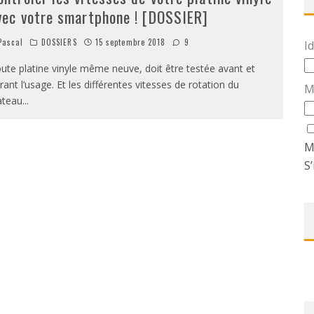
vec votre smartphone ! [DOSSIER]
ascal
DOSSIERS
15 septembre 2018
9
Id
ute platine vinyle même neuve, doit être testée avant et
rant l’usage. Et les différentes vitesses de rotation du
M
ateau
...
M
S’