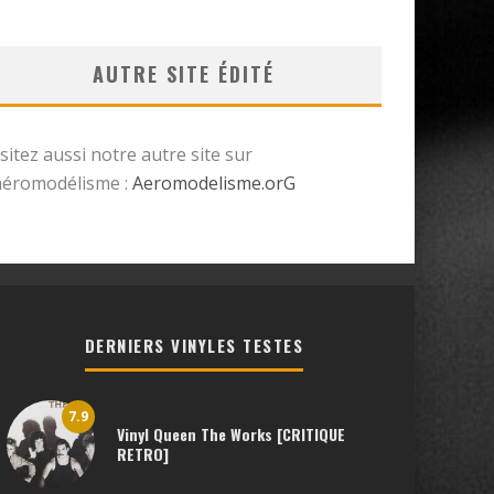
AUTRE SITE ÉDITÉ
isitez aussi notre autre site sur
’aéromodélisme :
Aeromodelisme.orG
DERNIERS VINYLES TESTES
7.9
Vinyl Queen The Works [CRITIQUE
RETRO]