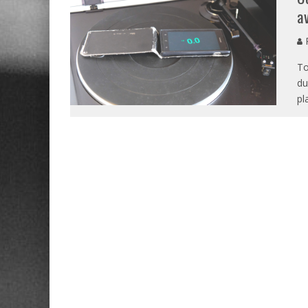
a
P
To
du
pl