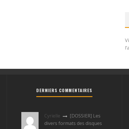
V
l
DERNIERS COMMENTAIRES
Cyrielle
[DOSSIER] Les
divers formats des disques