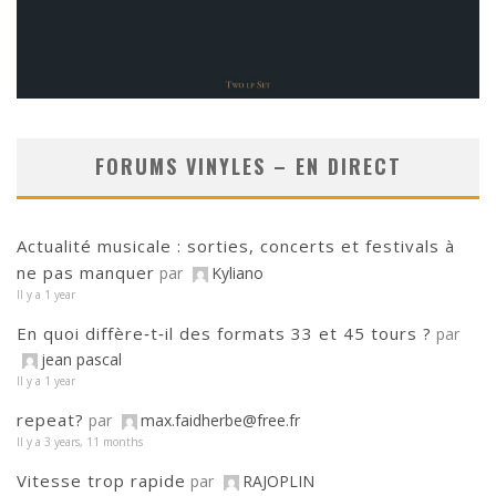
FORUMS VINYLES – EN DIRECT
Actualité musicale : sorties, concerts et festivals à
ne pas manquer
par
Kyliano
Il y a 1 year
En quoi diffère‑t‑il des formats 33 et 45 tours ?
par
jean pascal
Il y a 1 year
repeat?
par
max.faidherbe@free.fr
Il y a 3 years, 11 months
Vitesse trop rapide
par
RAJOPLIN