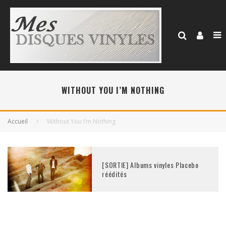
WITHOUT YOU I’M NOTHING
Accueil
Without You I’m Nothing
[SORTIE] Albums vinyles Placebo
réédités