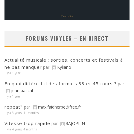
FORUMS VINYLES – EN DIRECT
Actualité musicale : sorties, concerts et festivals à
ne pas manquer
par
Kyliano
Il y a 1 year
En quoi diffère‑t‑il des formats 33 et 45 tours ?
par
jean pascal
Il y a 1 year
repeat?
par
max.faidherbe@free.fr
Il y a 3 years, 11 months
Vitesse trop rapide
par
RAJOPLIN
Il y a 4 years, 4 months