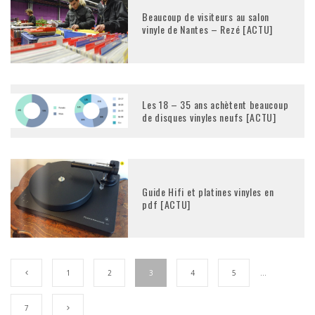
Beaucoup de visiteurs au salon
vinyle de Nantes – Rezé [ACTU]
Les 18 – 35 ans achètent beaucoup
de disques vinyles neufs [ACTU]
Guide Hifi et platines vinyles en
pdf [ACTU]
1
2
3
4
5
…
7