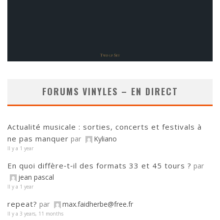
FORUMS VINYLES – EN DIRECT
Actualité musicale : sorties, concerts et festivals à
ne pas manquer
par
Kyliano
Il y a 1 year
En quoi diffère‑t‑il des formats 33 et 45 tours ?
par
jean pascal
Il y a 1 year
repeat?
par
max.faidherbe@free.fr
Il y a 3 years, 11 months