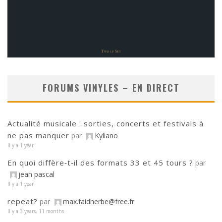
FORUMS VINYLES – EN DIRECT
Actualité musicale : sorties, concerts et festivals à
ne pas manquer
par
Kyliano
Il y a 1 year
En quoi diffère‑t‑il des formats 33 et 45 tours ?
par
jean pascal
Il y a 1 year
repeat?
par
max.faidherbe@free.fr
Il y a 3 years, 11 months