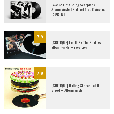
Love at First Sting Scorpions
Album vinyle LP et coffret 8 vinyles
[SORTIE]
7.9
[CRITIQUE] Let It Be The Beatles –
album vinyle – réédition
7.8
[CRITIQUE] Rolling Stones Let It
Bleed – Album vinyle