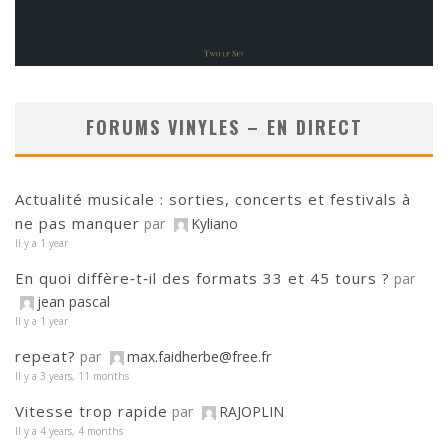
FORUMS VINYLES – EN DIRECT
Actualité musicale : sorties, concerts et festivals à
ne pas manquer
par
Kyliano
Il y a 1 year
En quoi diffère‑t‑il des formats 33 et 45 tours ?
par
jean pascal
Il y a 1 year
repeat?
par
max.faidherbe@free.fr
Il y a 3 years, 11 months
Vitesse trop rapide
par
RAJOPLIN
Il y a 4 years, 4 months