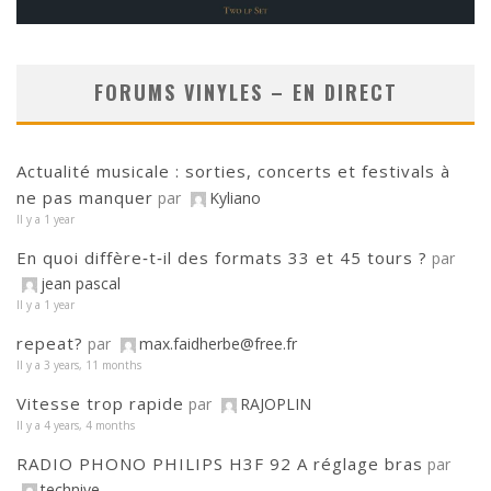
FORUMS VINYLES – EN DIRECT
Actualité musicale : sorties, concerts et festivals à
ne pas manquer
par
Kyliano
Il y a 1 year
En quoi diffère‑t‑il des formats 33 et 45 tours ?
par
jean pascal
Il y a 1 year
repeat?
par
max.faidherbe@free.fr
Il y a 3 years, 11 months
Vitesse trop rapide
par
RAJOPLIN
Il y a 4 years, 4 months
RADIO PHONO PHILIPS H3F 92 A réglage bras
par
technive