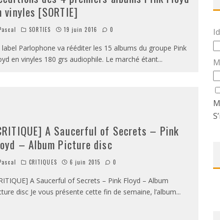
n vinyles [SORTIE]
ascal
SORTIES
19 juin 2016
0
Id
 label Parlophone va rééditer les 15 albums du groupe Pink
oyd en vinyles 180 grs audiophile. Le marché étant
...
M
M
S’
CRITIQUE] A Saucerful of Secrets – Pink
loyd – Album Picture disc
ascal
CRITIQUES
6 juin 2015
0
RITIQUE] A Saucerful of Secrets – Pink Floyd – Album
cture disc Je vous présente cette fin de semaine, l’album
...