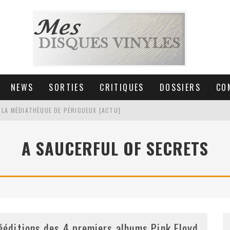
NEWS
SORTIES
CRITIQUES
DOSSIERS
CO
 LA MÉDIATHÈQUE DE PÉRIGUEUX [ACTU]
HNICA AT-LPW30TK [ACTU]
A SAUCERFUL OF SECRETS
 COLLECTION DE 6000 VINYLES
SIC NON STOP À STRASBOURG
ééditions des 4 premiers albums Pink Floyd