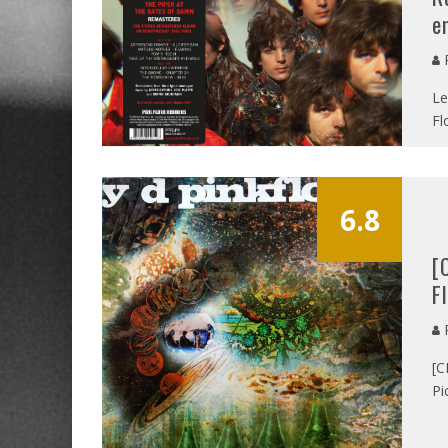
e
P
Le
Fl
6.8
[
F
P
[C
Pi