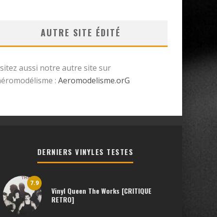
AUTRE SITE ÉDITÉ
isitez aussi notre autre site sur
’aéromodélisme :
Aeromodelisme.orG
DERNIERS VINYLES TESTES
7.9
Vinyl Queen The Works [CRITIQUE
RETRO]