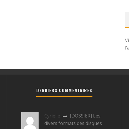
V
l
DERNIERS COMMENTAIRES
Cyrielle
[DOSSIER] Les
divers formats des disques