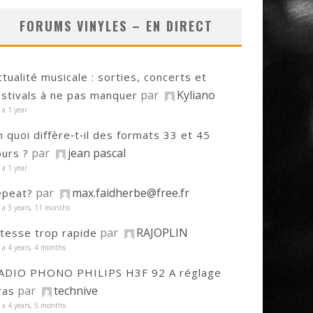
FORUMS VINYLES – EN DIRECT
ctualité musicale : sorties, concerts et
par
Kyliano
estivals à ne pas manquer
y a 1 year
n quoi diffère‑t‑il des formats 33 et 45
par
jean pascal
ours ?
y a 1 year
par
max.faidherbe@free.fr
epeat?
y a 3 years, 11 months
par
RAJOPLIN
itesse trop rapide
y a 4 years, 4 months
ADIO PHONO PHILIPS H3F 92 A réglage
par
technive
ras
y a 4 years, 5 months