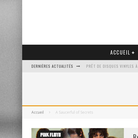
ACCUEIL
DERNIÈRES ACTUALITÉS
PRÊT DE DISQUES VINYLES À
PLATINE VINYLE AUDIO-TEC
VENTE AUX ENCHÈRES D'UNE
UN NOUVEAU DISQUAIRE MU
Accueil
A Saucerful of Secrets
R