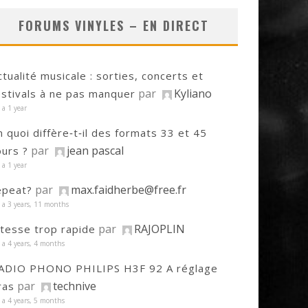
FORUMS VINYLES – EN DIRECT
ctualité musicale : sorties, concerts et
par
Kyliano
estivals à ne pas manquer
y a 1 year
n quoi diffère‑t‑il des formats 33 et 45
par
jean pascal
ours ?
y a 1 year
par
max.faidherbe@free.fr
epeat?
y a 3 years, 11 months
par
RAJOPLIN
itesse trop rapide
y a 4 years, 4 months
ADIO PHONO PHILIPS H3F 92 A réglage
par
technive
ras
y a 4 years, 5 months