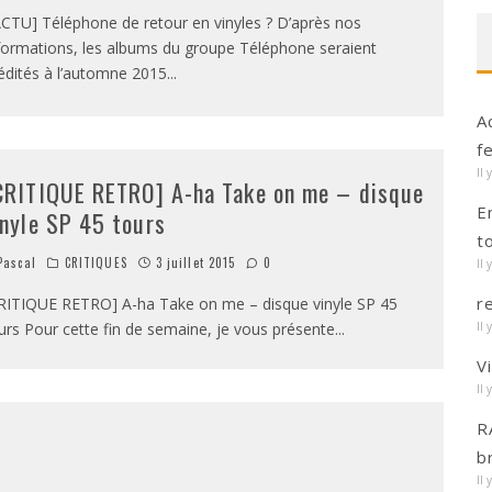
CTU] Téléphone de retour en vinyles ? D’après nos
formations, les albums du groupe Téléphone seraient
édités à l’automne 2015
...
A
f
Il 
CRITIQUE RETRO] A-ha Take on me – disque
E
inyle SP 45 tours
t
ascal
CRITIQUES
3 juillet 2015
0
Il 
r
RITIQUE RETRO] A-ha Take on me – disque vinyle SP 45
urs Pour cette fin de semaine, je vous présente
...
Il 
V
Il 
R
b
Il 