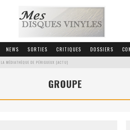
NEWS
SORTIES
CRITIQUES
DOSSIERS
CO
 LA MÉDIATHÈQUE DE PÉRIGUEUX [ACTU]
HNICA AT-LPW30TK [ACTU]
GROUPE
 COLLECTION DE 6000 VINYLES
SIC NON STOP À STRASBOURG