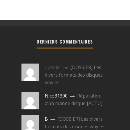
DERNIERS COMMENTAIRES
Cyrielle
[DOSSIER] Les
divers formats des disques
vinyles
Nico31300
Réparation
d’un mange disque [ACTU]
B
[DOSSIER] Les divers
formats des disques vinyles