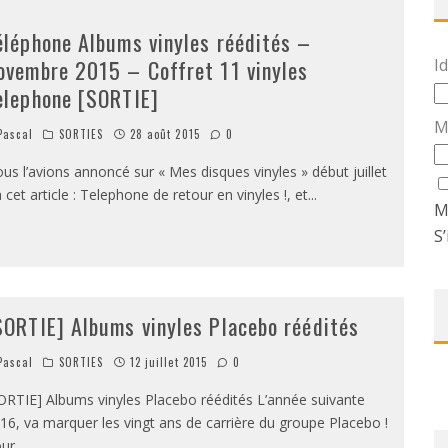
éléphone Albums vinyles réédités –
ovembre 2015 – Coffret 11 vinyles
Id
elephone [SORTIE]
M
ascal
SORTIES
28 août 2015
0
us l’avions annoncé sur « Mes disques vinyles » début juillet
a cet article : Telephone de retour en vinyles !, et
...
M
S’
SORTIE] Albums vinyles Placebo réédités
ascal
SORTIES
12 juillet 2015
0
ORTIE] Albums vinyles Placebo réédités L’année suivante
16, va marquer les vingt ans de carrière du groupe Placebo !
ur
...