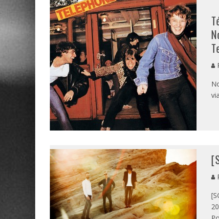
T
N
T
P
No
vi
[
P
[S
20
Po