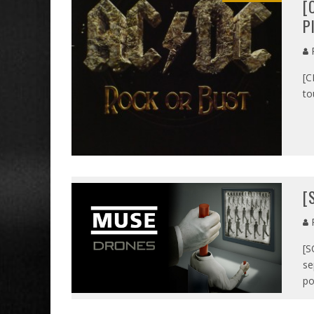
[
P
P
[C
to
[
P
[S
se
po