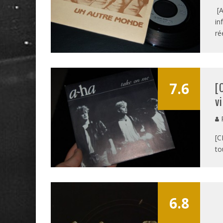
[A
in
ré
7.6
[
v
P
[C
to
6.8