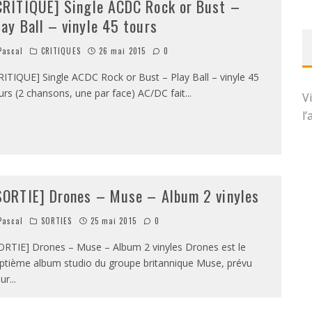
CRITIQUE] Single ACDC Rock or Bust –
lay Ball – vinyle 45 tours
ascal
CRITIQUES
26 mai 2015
0
RITIQUE] Single ACDC Rock or Bust – Play Ball – vinyle 45
urs (2 chansons, une par face) AC/DC fait
...
V
l
SORTIE] Drones – Muse – Album 2 vinyles
ascal
SORTIES
25 mai 2015
0
ORTIE] Drones – Muse – Album 2 vinyles Drones est le
ptième album studio du groupe britannique Muse, prévu
ur
...