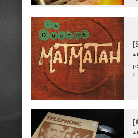
[
P
[S
Ju
[
P